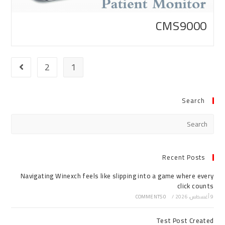
CMS9000
2
1
Search
Recent Posts
Navigating Winexch feels like slipping into a game where every
click counts
9 أغسطس، 2026
/
0 COMMENTS
Test Post Created