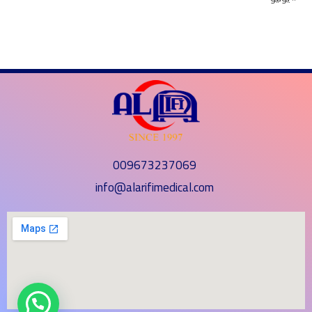
009673237069
info@alarifimedical.com