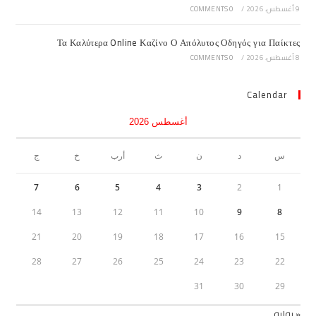
9 أغسطس، 2026
/
0 COMMENTS
Τα Καλύτερα Online Καζίνο Ο Απόλυτος Οδηγός για Παίκτες
8 أغسطس، 2026
/
0 COMMENTS
Calendar
أغسطس 2026
س
د
ن
ث
أرب
خ
ج
7
6
5
4
3
2
1
14
13
12
11
10
9
8
21
20
19
18
17
16
15
28
27
26
25
24
23
22
31
30
29
« يوليو