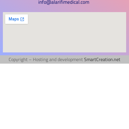
info@alarifimedical.com
Copyright – Hosting and development
SmartCreation.net