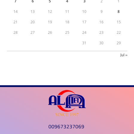
7
6
5
4
3
2
1
14
13
12
11
10
9
8
21
20
19
18
17
16
15
28
27
26
25
24
23
22
31
30
29
« Jul
009673237069