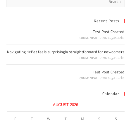
Recent Posts
Test Post Created
8 أغسطس، 2026
/
0 COMMENTS
Navigating 1xBet feels surprisingly straightforward for newcomers
8 أغسطس، 2026
/
0 COMMENTS
Test Post Created
8 أغسطس، 2026
/
0 COMMENTS
Calendar
AUGUST 2026
F
T
W
T
M
S
S